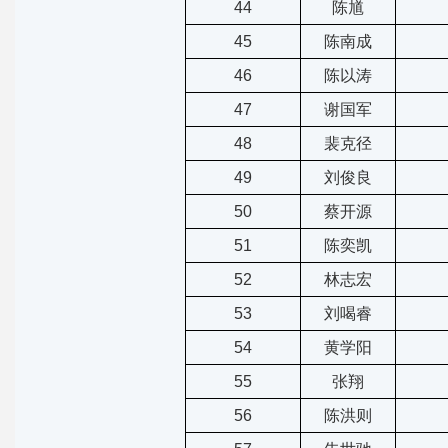
44
陈馗
45
陈南成
46
陈以涛
47
谢国军
48
裴克径
49
刘俊良
50
蔡开源
51
陈奕凯
52
林志宏
53
刘喝睿
54
黄学阳
55
张翔
56
陈洪则