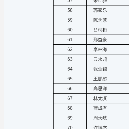
57
朱世驰
58
郭家乐
59
陈为繁
60
吕柯桁
61
邢益豪
62
李林海
63
云永超
64
张业锦
65
王鹏超
66
高思洋
67
林尤滨
68
蒲成有
69
周天岐
70
许振杰