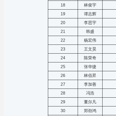
18
林俊宇
19
谭志辉
20
李思宇
21
韩盛
22
杨宏伟
23
王文昊
24
陈荣奇
25
张华捷
26
林佰昇
27
李加善
28
冯浩
29
董尔凡
30
郑劲鸿