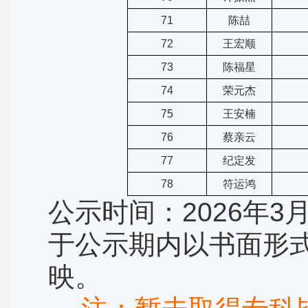
71
陈喆
72
王宏顺
73
陈福星
74
荣元杰
75
王安楠
76
蔡亲云
77
纪定发
78
符运鸿
公示时间：2026年3
于公示期内以书面形
映。