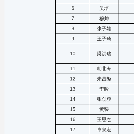
6
吴培
7
穆帅
8
张子雄
9
王子琦
10
梁洪瑞
11
胡北海
12
朱昌隆
13
李吟
14
张创毅
15
黄臻
16
王恩杰
17
卓泉宏