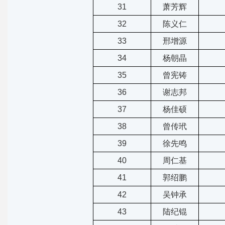
31
萧芳辉
32
陈义仁
33
邢增源
34
杨朝晶
35
曾宪铸
36
谢志邦
37
杨佳硕
38
曾传玳
39
徐先鸣
40
周仁基
41
郭绍鹏
42
吴钟承
43
陆纪锟