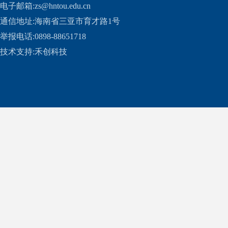
电子邮箱:zs@hntou.edu.cn
通信地址:海南省三亚市育才路1号
举报电话:0898-88651718
技术支持:
禾创科技