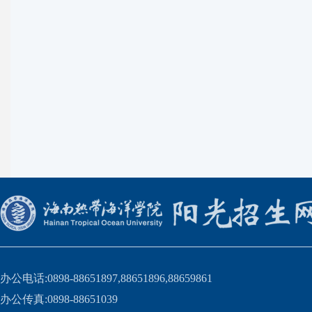
办公电话:0898-88651897,88651896,88659861
办公传真:0898-88651039