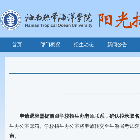
首页
部门概况
招生动态
新闻公告
申请退档需提前跟学校招生办老师联系，确认拟录取名
生办公室邮箱。学校招生办公室将申请转交至生源省考试院
审。